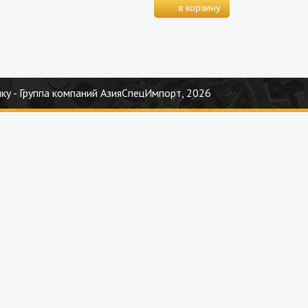
ку - Группа компаний АзияСпецИмпорт, 2026