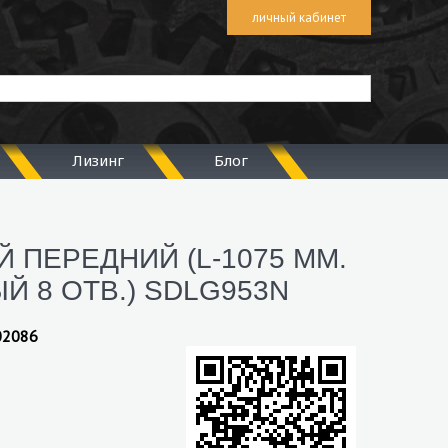
личный кабинет
Лизинг
Блог
 ПЕРЕДНИЙ (L-1075 ММ.
Й 8 ОТВ.) SDLG953N
02086