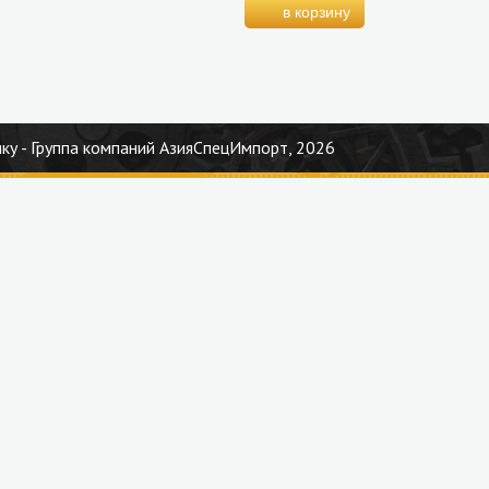
ку - Группа компаний АзияСпецИмпорт, 2026