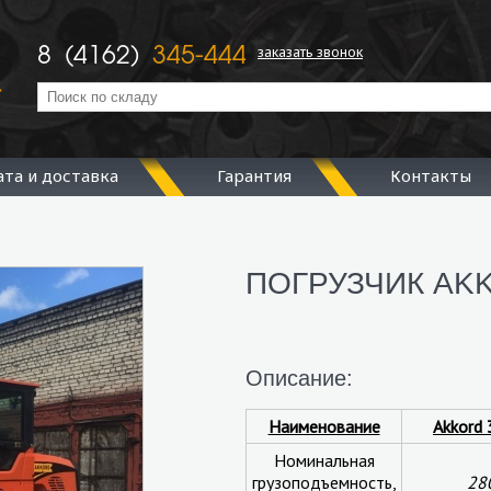
заказать звонок
8 (4162)
345-444
ата и доставка
Гарантия
Контакты
ПОГРУЗЧИК AK
Описание:
Наименование
Akkord
Номинальная
грузоподъемность,
28