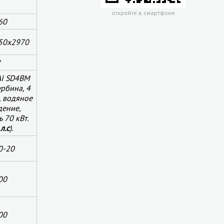
откройте в смартфоне
60
50х2970
2
AI
SD
4
BM
урбина, 4
, водяное
дение,
 70 кВт.
л.с
).
0-20
00
00