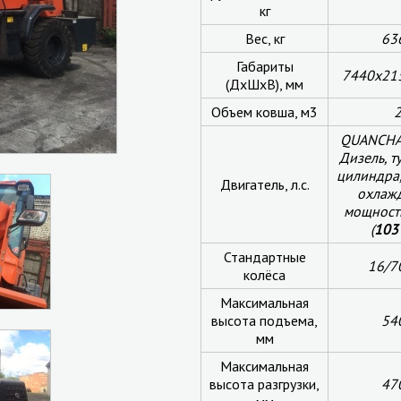
кг
Вес, кг
63
Габариты
7440х21
(ДхШхВ), мм
Объем ковша, м3
QUANCH
Дизель, т
цилиндра
Двигатель, л.с.
охлаж
мощность
(
103 
Стандартные
16/7
колёса
Максимальная
высота подъема,
54
мм
Максимальная
высота разгрузки,
47