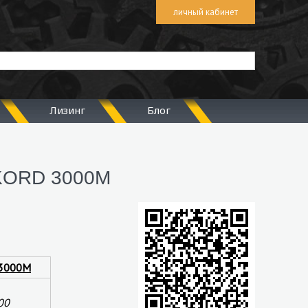
личный кабинет
Лизинг
Блог
KORD 3000M
 3000M
00