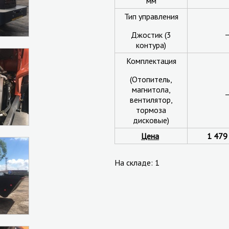
мм
Тип управления
_
Джостик (3
контура)
Комплектация
(Отопитель,
магнитола,
_
вентилятор,
тормоза
дисковые)
Цена
1 479
На складе: 1