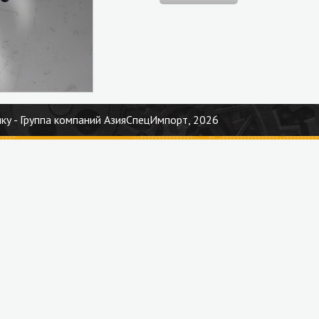
ку - Группа компаний АзияСпецИмпорт, 2026