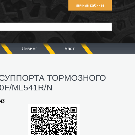
личный кабинет
Лизинг
Блог
СУППОРТА ТОРМОЗНОГО
0F/МL541R/N
43